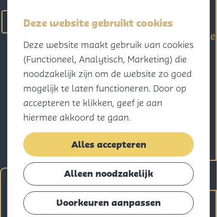
actief
Zoeken
Kaart
Favorieten
Watersport
Deze website gebruikt cookies
Menu
Eilandhistorie
Deze website maakt gebruik van cookies
Voor kids
G
(Functioneel, Analytisch, Marketing) die
Naar het
a
noodzakelijk zijn om de website zo goed
strand
n
mogelijk te laten functioneren. Door op
Natuur
a
accepteren te klikken, geef je aan
Cultuur en
a
hiermee akkoord te gaan.
vermaak
r
Winkelen
d
Alles accepteren
Koningsdag
e
h
Alleen noodzakelijk
Goereese vis in de
Blijf
o
Eten
m
hoofdrol
Voorkeuren aanpassen
Slapen
e