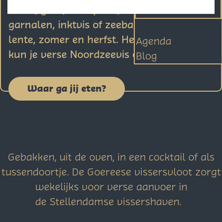
Schol, griet, rode poon, Stellendamse
Contact
p
garnalen, inktvis of zeebaars. Winter,
a
lente, zomer en herfst. Het hele jaar rond
Agenda
g
kun je verse Noordzeevis op tafel zetten.
Blog
e
Waar ga jij eten?
Gebakken, uit de oven, in een cocktail of als
tussendoortje. De Goereese vissersvloot zorgt
wekelijks voor verse aanvoer in
de Stellendamse vissershaven.