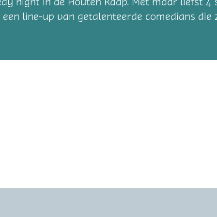
dy night in de Houten Kaap. Met maar liefst 4
 een line-up van getalenteerde comedians die 