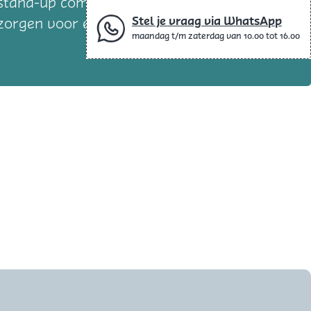
 stand-up comedians en één MC, wordt het
Stel je vraag via WhatsApp
zorgen voor een onvergetelijke avond vol
maandag t/m zaterdag van 10.00 tot 16.00