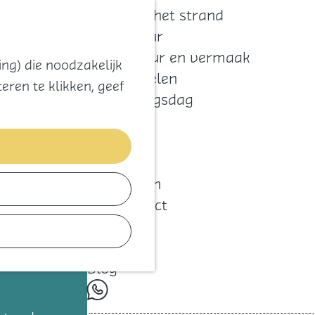
Zoeken
Kaart
Favorieten
Naar het strand
Natuur
Cultuur en vermaak
ng) die noodzakelijk
Winkelen
eren te klikken, geef
Koningsdag
Blijf
Eten
Slapen
Contact
Agenda
Blog
whatsapp