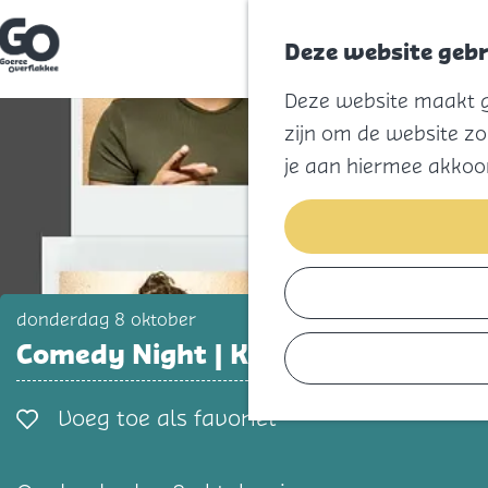
Deze website gebr
G
Deze website maakt ge
a
n
zijn om de website zo
a
a
je aan hiermee akkoo
r
d
e
h
o
m
e
p
donderdag 8 oktober
a
Comedy Night | Knock Out Comedy
g
e
Voeg toe als favorie
Voeg toe als favoriet