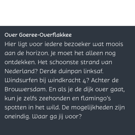
e
s
g
i
z
g
e
r
i
e
z
D
n
z
i
o
Over Goeree-Overflakkee
d
i
n
o
Hier ligt voor iedere bezoeker wat moois
e
n
d
p
aan de horizon. Je moet het alleen nog
K
d
e
s
ontdekken. Het schoonste strand van
e
e
K
g
Nederland? Derde duinpan linksaf.
r
K
e
e
Windsurfen bij windkracht 4? Achter de
k
e
r
z
Brouwersdam. En als je de dijk over gaat,
r
k
i
kun je zelfs zeehonden en flamingo’s
k
n
spotten in het wild. De mogelijkheden zijn
d
oneindig. Waar ga jij voor?
e
K