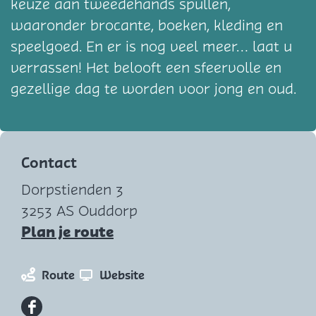
keuze aan tweedehands spullen,
waaronder brocante, boeken, kleding en
speelgoed. En er is nog veel meer… laat u
verrassen! Het belooft een sfeervolle en
gezellige dag te worden voor jong en oud.
Contact
Dorpstienden 3
3253 AS Ouddorp
n
Plan je route
a
a
n
v
Route
Website
r
a
a