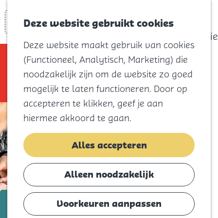
actief
Zoeken
Kaart
Favorieten
Watersport
Deze website gebruikt cookies
Menu
Eilandhistorie
Deze website maakt gebruik van cookies
Voor kids
Sorry, deze activiteit is niet meer
(Functioneel, Analytisch, Marketing) die
Naar het
beschikbaar. Bekijk het
actuele aanbod
noodzakelijk zijn om de website zo goed
strand
voor de beschikbare opties.
mogelijk te laten functioneren. Door op
Natuur
accepteren te klikken, geef je aan
Cultuur en
hiermee akkoord te gaan.
vermaak
Winkelen
Alles accepteren
Koningsdag
Alleen noodzakelijk
Blijf
Eten
t/m 28 maart
Voorkeuren aanpassen
Slapen
Lentefair Doopsgezinde Kerk