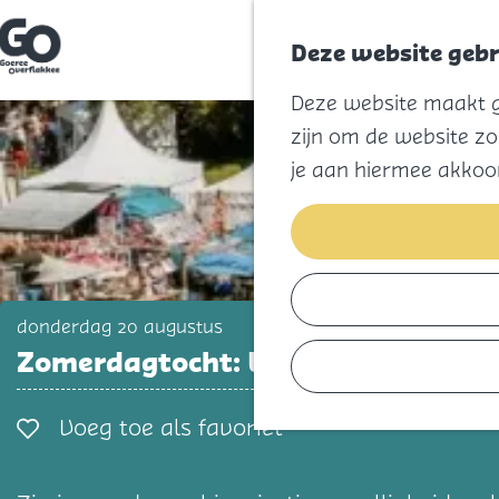
Deze website gebr
G
Deze website maakt ge
a
n
zijn om de website zo
a
a
je aan hiermee akkoo
r
d
e
h
o
m
e
p
donderdag 20 augustus
a
Zomerdagtocht: Landgoed Heerlij
g
e
Voeg toe als favorie
Voeg toe als favoriet