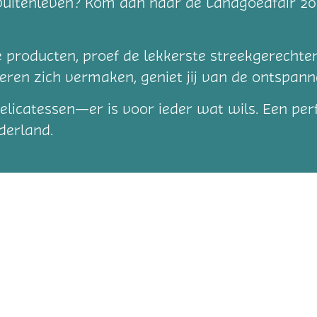
en buitenleven? Kom dan naar de Landgoedfair 20
 producten, proef de lekkerste streekgerechte
deren zich vermaken, geniet jij van de ontspann
 delicatessen—er is voor ieder wat wils. Een p
derland.