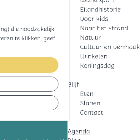
Watersport
Zoeken
Kaart
Favorieten
Eilandhistorie
Menu
Voor kids
Naar het strand
ng) die noodzakelijk
Natuur
eren te klikken, geef
Cultuur en vermaak
Winkelen
Koningsdag
Blijf
Eten
Slapen
Contact
Agenda