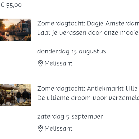
€ 55,00
Zomerdagtocht: Dagje Amsterda
Z
Laat je verassen door onze mooie
o
m
donderdag 13 augustus
e
Melissant
r
d
a
Zomerdagtocht: Antiekmarkt Lille
g
Z
De ultieme droom voor verzamela
t
o
o
m
zaterdag 5 september
c
e
Melissant
h
r