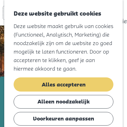
actief
Zoeken
Kaart
Favorieten
Watersport
Deze website gebruikt cookies
Menu
Eilandhistorie
Deze website maakt gebruik van cookies
Voor kids
(Functioneel, Analytisch, Marketing) die
Naar het
noodzakelijk zijn om de website zo goed
strand
mogelijk te laten functioneren. Door op
Natuur
accepteren te klikken, geef je aan
Cultuur en
hiermee akkoord te gaan.
vermaak
Winkelen
donderdag 13 augustus
Alles accepteren
Koningsdag
Zomerdagtocht: Dagje
Amsterdam
Alleen noodzakelijk
Blijf
Eten
Voeg toe als favorie
Voeg toe als favoriet
Voorkeuren aanpassen
Slapen