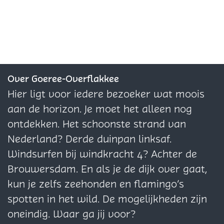
e
g
g
m
j
e
e
e
A
j
j
s
e
e
e
e
m
e
e
t
A
l
l
l
s
A
A
e
m
d
d
d
t
m
m
r
s
e
e
e
e
s
s
d
t
z
z
z
Over Goeree-Overflakkee
r
t
t
a
e
e
e
e
Hier ligt voor iedere bezoeker wat moois
d
e
e
m
r
p
p
p
aan de horizon. Je moet het alleen nog
a
r
r
d
a
a
a
ontdekken. Het schoonste strand van
m
d
d
a
g
g
g
Nederland? Derde duinpan linksaf.
a
a
m
i
i
i
Windsurfen bij windkracht 4? Achter de
m
m
n
n
n
Brouwersdam. En als je de dijk over gaat,
a
a
a
kun je zelfs zeehonden en flamingo’s
o
o
o
spotten in het wild. De mogelijkheden zijn
p
p
p
oneindig. Waar ga jij voor?