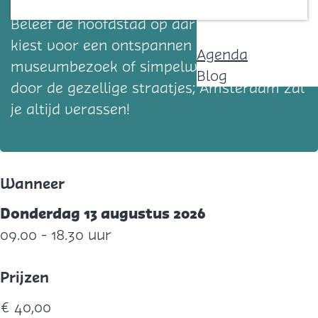
Contact
Beleef de hoofdstad op aar best. Of je nu
kiest voor een ontspannen rondvaart, een
Agenda
museumbezoek of simpelweg wilt struinen
Blog
door de gezellige straatjes; Amsterdam zal
je altijd verassen!
Wanneer
Donderdag 13 augustus 2026
09.00 - 18.30 uur
Prijzen
€ 40,00