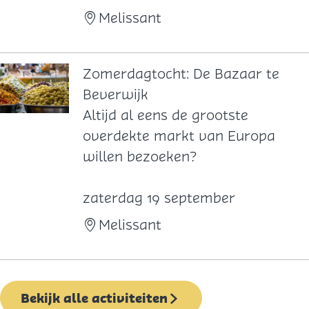
t
r
Melissant
:
d
L
a
a
g
Zomerdagtocht: De Bazaar te
n
t
Beverwijk
d
o
Z
Altijd al eens de grootste
g
c
o
overdekte markt van Europa
o
h
m
willen bezoeken?
e
t
e
d
:
r
zaterdag 19 september
H
A
d
Melissant
e
n
a
e
t
g
r
i
t
Bekijk alle activiteiten
l
e
o