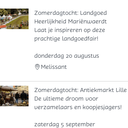
Zomerdagtocht: Landgoed
Heerlijkheid Mariënwaerdt
Z
Laat je inspireren op deze
o
prachtige landgoedfair!
m
e
donderdag 20 augustus
r
Melissant
d
a
g
Zomerdagtocht: Antiekmarkt Lille
t
Z
De ultieme droom voor
o
o
verzamelaars en koopjesjagers!
c
m
h
e
zaterdag 5 september