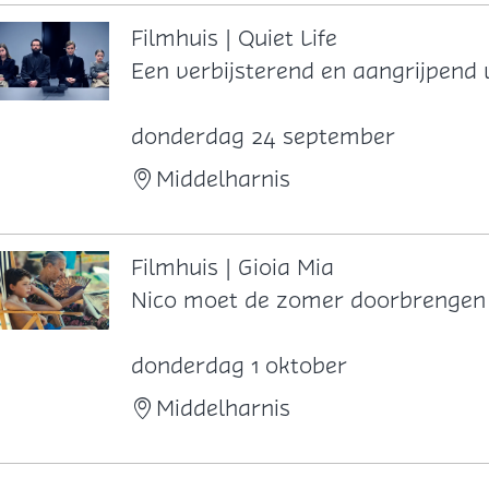
i
m
u
n
p
i
Filmhuis | Quiet Life
g
a
s
F
Een verbijsterend en aangrijpend
g
|
i
n
V
l
donderdag 24 september
e
e
m
Middelharnis
r
h
m
u
i
i
Filmhuis | Gioia Mia
g
s
F
Nico moet de zomer doorbrengen op
l
|
i
i
Q
l
donderdag 1 oktober
o
u
m
Middelharnis
i
h
e
u