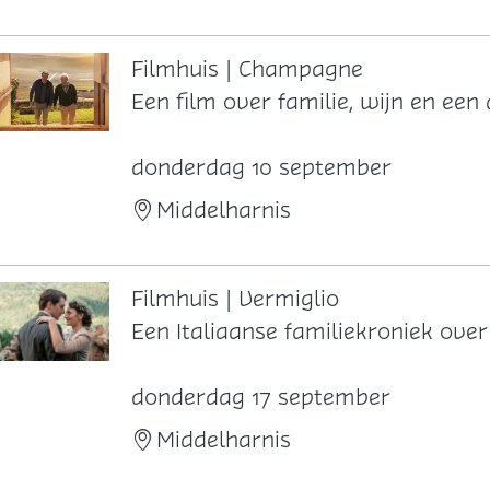
h
u
i
Filmhuis | Champagne
s
F
Een film over familie, wijn en een
|
i
T
l
donderdag 10 september
h
m
Middelharnis
e
h
L
u
a
i
Filmhuis | Vermiglio
s
s
F
Een Italiaanse familiekroniek ove
t
|
i
V
C
l
donderdag 17 september
i
h
m
Middelharnis
k
a
h