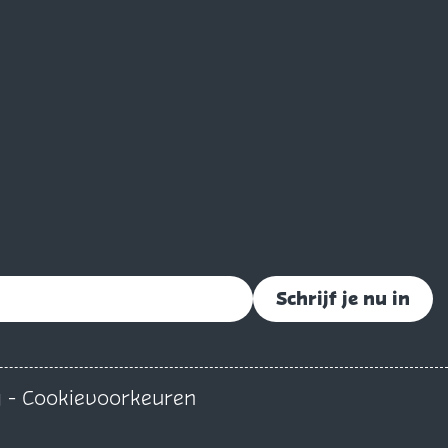
Schrijf je nu in
g
-
Cookievoorkeuren