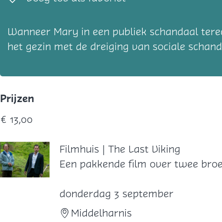
Wanneer Mary in een publiek schandaal tere
het gezin met de dreiging van sociale schand
Prijzen
€ 13,00
Filmhuis | The Last Viking
F
Een pakkende film over twee broer
i
l
donderdag 3 september
m
Middelharnis