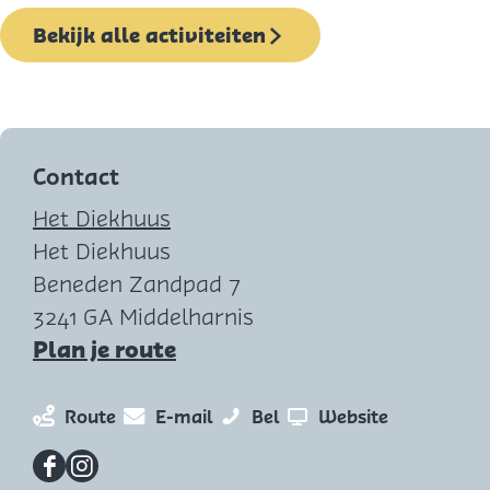
t
i
Bekijk alle activiteiten
L
s
i
|
f
G
e
i
o
Contact
i
Het Diekhuus
a
Het Diekhuus
M
Beneden Zandpad 7
i
3241 GA Middelharnis
a
n
Plan je route
a
a
n
n
F
v
Route
E-mail
Bel
Website
r
a
a
i
a
F
a
a
l
n
F
I