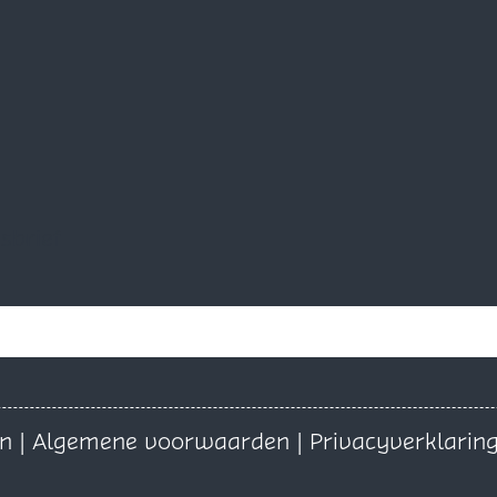
sbrief
on
|
Algemene voorwaarden
|
Privacyverklarin