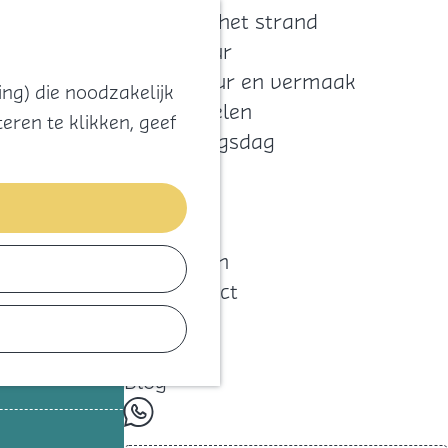
Zoeken
Kaart
Favorieten
Naar het strand
Natuur
Cultuur en vermaak
ng) die noodzakelijk
Winkelen
d
voor de beschikbare opties.
eren te klikken, geef
Koningsdag
Blijf
Eten
Slapen
Contact
Agenda
Blog
whatsapp