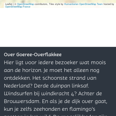
a
B
e
Leaflet
|
©
OpenStreetMap
contributors, Tiles style by
Humanitarian OpenStreetMap Team
hosted by
OpenStreetMap France
d
r
l
e
a
h
r
d
a
i
e
r
e
r
n
i
i
Over Goeree-Overflakkee
e
s
Hier ligt voor iedere bezoeker wat moois
C
aan de horizon. Je moet het alleen nog
e
ontdekken. Het schoonste strand van
n
Nederland? Derde duinpan linksaf.
t
Windsurfen bij windkracht 4? Achter de
r
Brouwersdam. En als je de dijk over gaat,
u
kun je zelfs zeehonden en flamingo’s
m