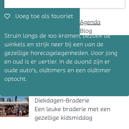
Contact
Voeg toe als favorie
Voeg toe als favoriet
Agenda
Blog
Struin langs de 100 kramen, bezoek de
winkels en strijk neer bij een van de
gezellige horecagelegenheden. Voor jong
en oud is er vertier. In de avond zijn er
oude auto's, oldtimers en een oldtimer
optocht.
Diekdagen-Braderie
D
Een leuke braderie met een
i
gezellige kidsmiddag
e