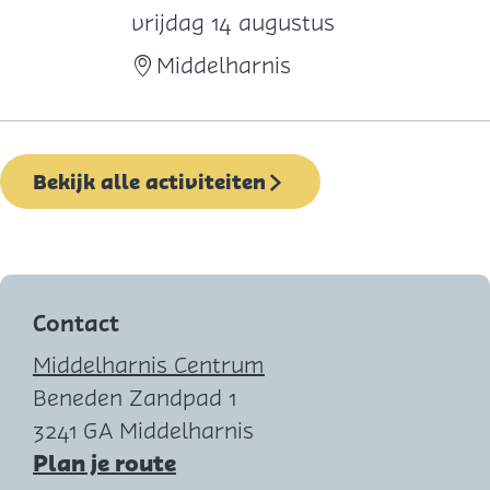
k
vrijdag 14 augustus
d
Middelharnis
a
g
e
Bekijk alle activiteiten
n
-
B
r
a
Contact
d
Middelharnis Centrum
e
Beneden Zandpad 1
r
3241 GA Middelharnis
i
n
Plan je route
e