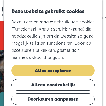
actief
Zoeken
Kaart
Favorieten
Watersport
Deze website gebruikt cookies
Menu
Eilandhistorie
Deze website maakt gebruik van cookies
Voor kids
Sorry, deze activiteit is niet meer
(Functioneel, Analytisch, Marketing) die
Naar het
beschikbaar. Bekijk het
actuele aanbod
noodzakelijk zijn om de website zo goed
strand
voor de beschikbare opties.
mogelijk te laten functioneren. Door op
Natuur
accepteren te klikken, geef je aan
Cultuur en
hiermee akkoord te gaan.
vermaak
Winkelen
Alles accepteren
Koningsdag
Alleen noodzakelijk
Blijf
Eten
t/m 17 juli
Voorkeuren aanpassen
Slapen
Diekdagen-Braderie