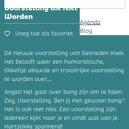
Contact
Voorstelling die Niet Gezien Wil
Worden
Agenda
Blog
Voeg toe als favorie
Voeg toe als favoriet
Dé nieuwe voorstelling van Gesneden Koek.
Het belooft weer een humoristische,
tikkeltje absurde en troostrijke voorstelling
te worden over.....
Angst! Het gaat over bang zijn om te falen.
Zeg, Voorstelling. Ben jij niet gewoon bang?
Het is ook niet niks. Een voorstelling zijn.
Iedereen kijkt naar je en vindt wat van je.
Hartstikke spannend!