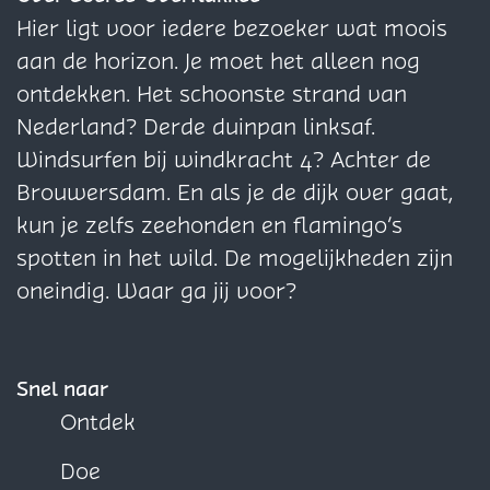
o
e
e
r
V
o
H
Hier ligt voor iedere bezoeker wat moois
o
V
V
s
o
u
o
aan de horizon. Je moet het alleen nog
r
o
o
t
o
t
u
ontdekken. Het schoonste strand van
s
o
o
e
r
e
t
Nederland? Derde duinpan linksaf.
t
r
r
l
s
n
e
Windsurfen bij windkracht 4? Achter de
e
s
s
l
t
K
n
Brouwersdam. En als je de dijk over gaat,
l
t
t
i
e
a
K
kun je zelfs zeehonden en flamingo’s
l
e
e
n
l
a
a
spotten in het wild. De mogelijkheden zijn
i
l
l
g
l
p
a
oneindig. Waar ga jij voor?
n
l
l
d
i
p
g
i
i
i
n
d
n
n
e
g
Snel naar
i
g
g
N
d
Ontdek
e
d
d
i
i
Doe
N
i
i
e
e