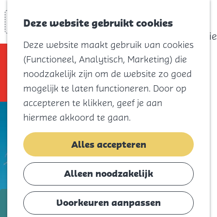
actief
Zoeken
Kaart
Favorieten
Watersport
Deze website gebruikt cookies
Menu
Eilandhistorie
Deze website maakt gebruik van cookies
Voor kids
Sorry, deze activiteit is niet meer
(Functioneel, Analytisch, Marketing) die
Naar het
beschikbaar. Bekijk het
actuele aanbod
noodzakelijk zijn om de website zo goed
strand
voor de beschikbare opties.
mogelijk te laten functioneren. Door op
Natuur
accepteren te klikken, geef je aan
Cultuur en
hiermee akkoord te gaan.
vermaak
Winkelen
Alles accepteren
Koningsdag
Alleen noodzakelijk
Blijf
Eten
t/m 24 mei
Voorkeuren aanpassen
Slapen
Kindervoorstelling | De