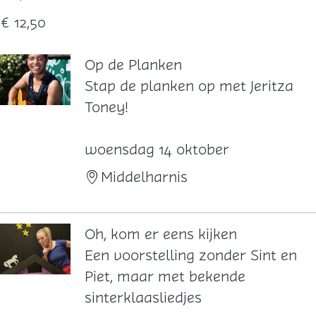
€ 12,50
Op de Planken
O
Stap de planken op met Jeritza
p
Toney!
d
e
woensdag 14 oktober
P
Middelharnis
l
a
n
Oh, kom er eens kijken
k
O
Een voorstelling zonder Sint en
e
h
Piet, maar met bekende
n
,
sinterklaasliedjes