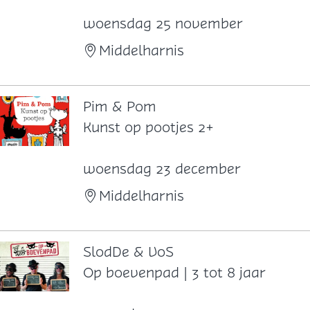
k
o
woensdag 25 november
m
Middelharnis
e
r
e
Pim & Pom
e
P
Kunst op pootjes 2+
n
i
s
m
woensdag 23 december
k
&
Middelharnis
i
P
j
o
k
m
SlodDe & VoS
e
S
Op boevenpad | 3 tot 8 jaar
n
l