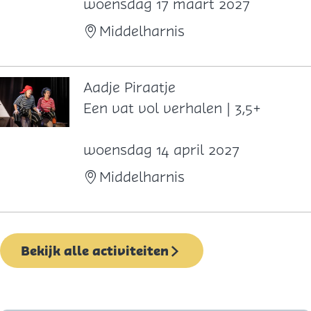
o
woensdag 17 maart 2027
d
Middelharnis
D
e
&
Aadje Piraatje
V
A
Een vat vol verhalen | 3,5+
o
a
S
d
woensdag 14 april 2027
j
Middelharnis
e
P
i
Bekijk alle activiteiten
r
a
a