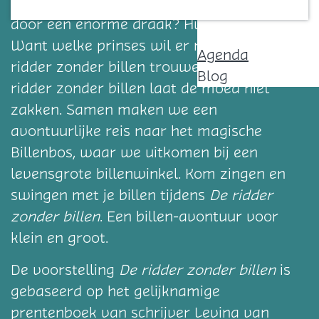
Wat doe je als je billen eraf worden gehapt
Contact
door een enorme draak? Huilen natuurlijk!
Want welke prinses wil er nu met een
Agenda
ridder zonder billen trouwen? Maar deze
Blog
ridder zonder billen laat de moed niet
zakken. Samen maken we een
avontuurlijke reis naar het magische
Billenbos, waar we uitkomen bij een
levensgrote billenwinkel. Kom zingen en
swingen met je billen tijdens
De ridder
zonder billen
. Een billen-avontuur voor
klein en groot.
De voorstelling
De ridder zonder billen
is
gebaseerd op het gelijknamige
prentenboek van schrijver Levina van