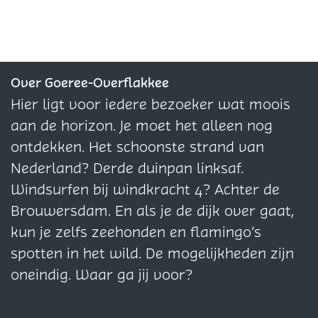
3
e
n
l
l
l
+
n
3
d
d
d
3
+
e
e
e
+
z
z
z
Over Goeree-Overflakkee
e
e
e
Hier ligt voor iedere bezoeker wat moois
p
p
p
aan de horizon. Je moet het alleen nog
a
a
a
ontdekken. Het schoonste strand van
g
g
g
Nederland? Derde duinpan linksaf.
i
i
i
Windsurfen bij windkracht 4? Achter de
n
n
n
Brouwersdam. En als je de dijk over gaat,
a
a
a
kun je zelfs zeehonden en flamingo’s
o
o
o
spotten in het wild. De mogelijkheden zijn
p
p
p
oneindig. Waar ga jij voor?
F
X
W
a
h