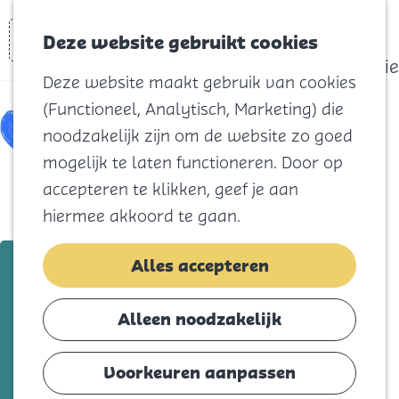
actief
Zoeken
Kaart
Favorieten
Watersport
Deze website gebruikt cookies
Menu
Eilandhistorie
Deze website maakt gebruik van cookies
Voor kids
(Functioneel, Analytisch, Marketing) die
Naar het
noodzakelijk zijn om de website zo goed
strand
mogelijk te laten functioneren. Door op
Natuur
accepteren te klikken, geef je aan
Cultuur en
hiermee akkoord te gaan.
vermaak
Winkelen
woensdag 21 oktober
Alles accepteren
Koningsdag
De Ridder zonder billen 3+
Alleen noodzakelijk
Blijf
Voeg toe als favorie
Voeg toe als favoriet
Eten
Voorkeuren aanpassen
Slapen