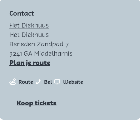
t
j
Contact
e
Het Diekhuus
Het Diekhuus
Beneden Zandpad 7
3241 GA Middelharnis
n
Plan je route
a
a
n
D
v
Route
Bel
Website
r
a
e
a
D
a
R
n
Koop tickets
e
r
i
D
R
D
d
e
i
e
d
R
d
R
e
i