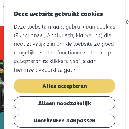
actief
Zoeken
Kaart
Favorieten
Watersport
Deze website gebruikt cookies
Menu
Eilandhistorie
Deze website maakt gebruik van cookies
Voor kids
Sorry, deze activiteit is niet meer
(Functioneel, Analytisch, Marketing) die
Naar het
beschikbaar. Bekijk het
actuele aanbod
noodzakelijk zijn om de website zo goed
strand
voor de beschikbare opties.
mogelijk te laten functioneren. Door op
Natuur
accepteren te klikken, geef je aan
Cultuur en
hiermee akkoord te gaan.
vermaak
Winkelen
Alles accepteren
Koningsdag
Alleen noodzakelijk
Blijf
Eten
t/m 31 juli
Voorkeuren aanpassen
Slapen
Diekdagen-Braderie