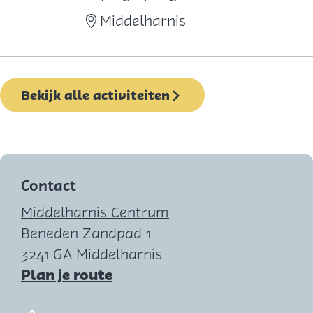
d
Middelharnis
a
g
e
Bekijk alle activiteiten
n
-
B
r
a
Contact
d
Middelharnis Centrum
e
Beneden Zandpad 1
r
3241 GA Middelharnis
i
n
Plan je route
e
a