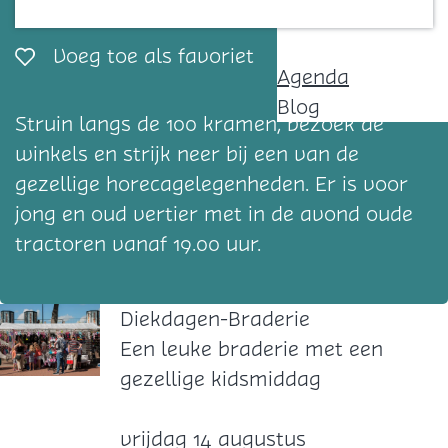
Contact
Voeg toe als favorie
Voeg toe als favoriet
Agenda
Blog
Struin langs de 100 kramen, bezoek de
winkels en strijk neer bij een van de
gezellige horecagelegenheden. Er is voor
jong en oud vertier met in de avond oude
tractoren vanaf 19.00 uur.
Diekdagen-Braderie
D
Een leuke braderie met een
i
gezellige kidsmiddag
e
k
vrijdag 14 augustus