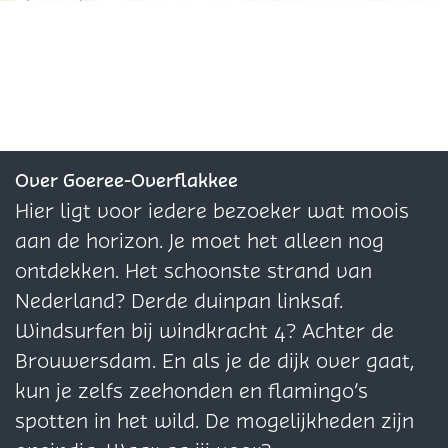
d
r
l
e
a
h
r
d
a
i
e
r
e
r
n
i
i
Over Goeree-Overflakkee
e
s
Hier ligt voor iedere bezoeker wat moois
C
aan de horizon. Je moet het alleen nog
e
ontdekken. Het schoonste strand van
n
Nederland? Derde duinpan linksaf.
t
Windsurfen bij windkracht 4? Achter de
r
Brouwersdam. En als je de dijk over gaat,
u
kun je zelfs zeehonden en flamingo’s
m
spotten in het wild. De mogelijkheden zijn