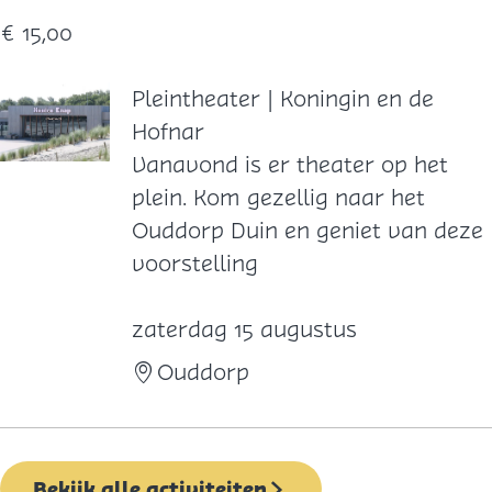
€ 15,00
Pleintheater | Koningin en de
Hofnar
P
Vanavond is er theater op het
l
plein. Kom gezellig naar het
e
Ouddorp Duin en geniet van deze
i
voorstelling
n
t
zaterdag 15 augustus
h
Ouddorp
e
a
t
Bekijk alle activiteiten