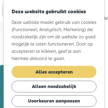
actief
Zoeken
Kaart
Favorieten
Watersport
Deze website gebruikt cookies
Menu
Eilandhistorie
Deze website maakt gebruik van cookies
Voor kids
(Functioneel, Analytisch, Marketing) die
Naar het
noodzakelijk zijn om de website zo goed
strand
mogelijk te laten functioneren. Door op
Natuur
accepteren te klikken, geef je aan
Cultuur en
hiermee akkoord te gaan.
vermaak
Winkelen
dinsdag 11 augustus
Alles accepteren
Koningsdag
Steven Kazàn - Summer is Magic
Alleen noodzakelijk
Blijf
Voeg toe als favorie
Voeg toe als favoriet
Eten
Voorkeuren aanpassen
Slapen