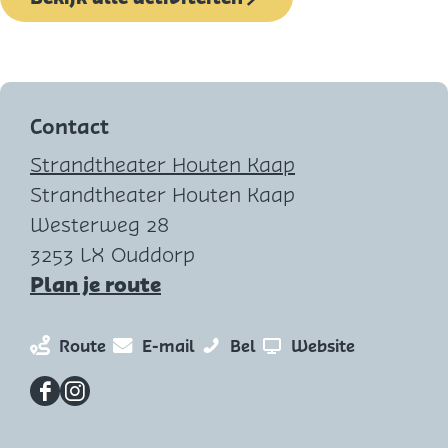
e
r
|
K
o
Contact
n
Strandtheater Houten Kaap
i
Strandtheater Houten Kaap
n
Westerweg 28
g
3253 LX Ouddorp
i
n
Plan je route
n
a
e
a
n
n
S
v
Route
E-mail
Bel
Website
n
r
a
a
t
a
d
S
a
a
e
n
F
I
e
t
r
r
v
S
a
n