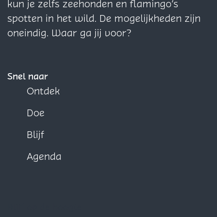
a
a
a
kun je zelfs zeehonden en flamingo’s
o
o
o
spotten in het wild. De mogelijkheden zijn
p
p
p
oneindig. Waar ga jij voor?
F
X
W
a
h
c
a
Snel naar
e
t
Ontdek
b
s
Doe
o
A
o
p
Blijf
k
p
Agenda
Blijf op de hoogte