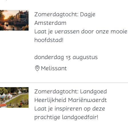
Zomerdagtocht: Dagje
Amsterdam
Z
Laat je verassen door onze mooie
o
hoofdstad!
m
e
donderdag 13 augustus
r
Melissant
d
a
g
Zomerdagtocht: Landgoed
t
Heerlijkheid Mariënwaerdt
o
Z
Laat je inspireren op deze
c
o
prachtige landgoedfair!
h
m