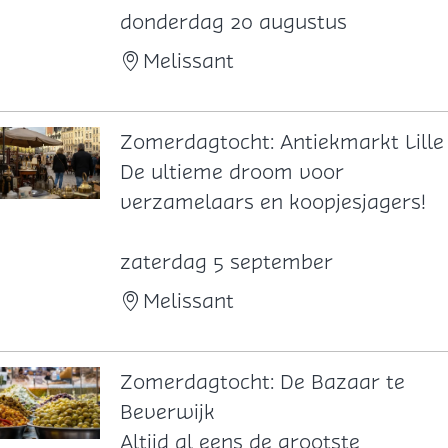
t
e
donderdag 20 augustus
:
r
Melissant
D
d
a
a
g
g
Zomerdagtocht: Antiekmarkt Lille
j
t
Z
De ultieme droom voor
e
o
o
verzamelaars en koopjesjagers!
A
c
m
m
h
e
zaterdag 5 september
s
t
r
Melissant
t
:
d
e
L
a
r
a
g
Zomerdagtocht: De Bazaar te
d
n
t
Beverwijk
a
d
o
Z
Altijd al eens de grootste