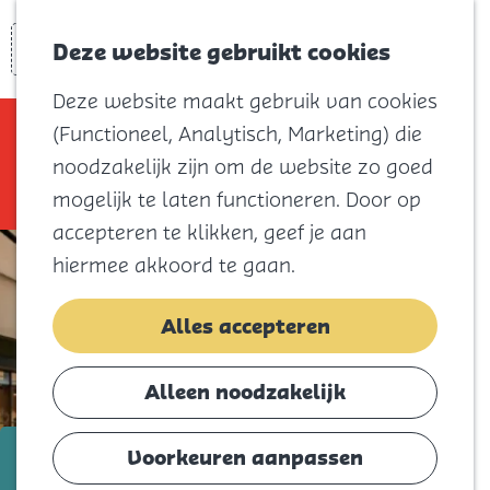
Voor kids
Zoeken
Kaart
Favorieten
Naar het
Deze website gebruikt cookies
Menu
strand
Deze website maakt gebruik van cookies
Natuur
Sorry, deze activiteit is niet meer
(Functioneel, Analytisch, Marketing) die
Cultuur en
beschikbaar. Bekijk het
actuele aanbod
noodzakelijk zijn om de website zo goed
vermaak
voor de beschikbare opties.
mogelijk te laten functioneren. Door op
Winkelen
accepteren te klikken, geef je aan
Koningsdag
hiermee akkoord te gaan.
Blijf
Alles accepteren
Eten
Slapen
Alleen noodzakelijk
Contact
t/m 5 augustus
Voorkeuren aanpassen
Agenda
Zomerdagtocht: Westfield Mall