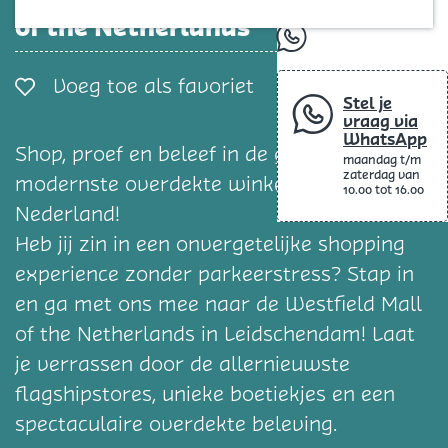
Blog
of the Netherlands
whatsapp
Voeg toe als favorie
Voeg toe als favoriet
Stel je
vraag via
WhatsApp
Shop, proef en beleef in de grootste en
maandag t/m
zaterdag van
modernste overdekte winkelcentrum van
10.00 tot 16.00
Nederland!
Heb jij zin in een onvergetelijke shopping
experience zonder parkeerstress? Stap in
en ga met ons mee naar de Westfield Mall
of the Netherlands in Leidschendam! Laat
je verrassen door de allernieuwste
flagshipstores, unieke boetiekjes en een
spectaculaire overdekte beleving.