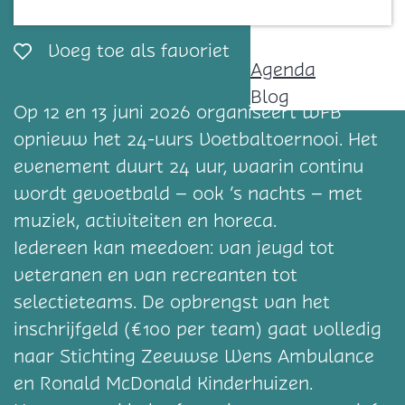
Contact
Voeg toe als favorie
Voeg toe als favoriet
Agenda
Blog
Op 12 en 13 juni 2026 organiseert WFB
opnieuw het 24-uurs Voetbaltoernooi. Het
evenement duurt 24 uur, waarin continu
wordt gevoetbald – ook ’s nachts – met
muziek, activiteiten en horeca.
Iedereen kan meedoen: van jeugd tot
veteranen en van recreanten tot
selectieteams. De opbrengst van het
inschrijfgeld (€100 per team) gaat volledig
naar Stichting Zeeuwse Wens Ambulance
en Ronald McDonald Kinderhuizen.