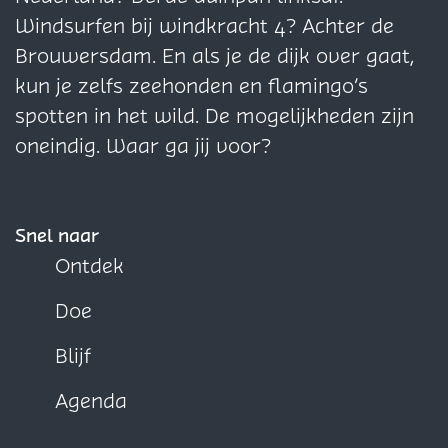
F
W
Windsurfen bij windkracht 4? Achter de
B
F
Brouwersdam. En als je de dijk over gaat,
B
kun je zelfs zeehonden en flamingo’s
spotten in het wild. De mogelijkheden zijn
oneindig. Waar ga jij voor?
Snel naar
Ontdek
Doe
Blijf
Agenda