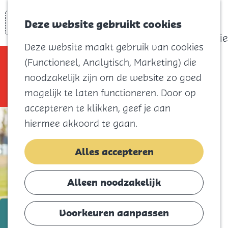
actief
Zoeken
Kaart
Favorieten
Watersport
Deze website gebruikt cookies
Menu
Eilandhistorie
Deze website maakt gebruik van cookies
Voor kids
Sorry, deze activiteit is niet meer
(Functioneel, Analytisch, Marketing) die
Naar het
beschikbaar. Bekijk het
actuele aanbod
noodzakelijk zijn om de website zo goed
strand
voor de beschikbare opties.
mogelijk te laten functioneren. Door op
Natuur
accepteren te klikken, geef je aan
Cultuur en
hiermee akkoord te gaan.
vermaak
Winkelen
Alles accepteren
Koningsdag
Alleen noodzakelijk
Blijf
Eten
t/m 13 juni
Voorkeuren aanpassen
Slapen
24-uurs Voetbal