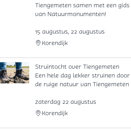
n
Tiengemeten samen met een gids
d
van Natuurmonumenten!
e
l
15 augustus, 22 augustus
d
Korendijk
i
n
e
Struintocht over Tiengemeten
r
S
Een hele dag lekker struinen door
o
t
de ruige natuur van Tiengemeten
p
r
T
u
zaterdag 22 augustus
i
i
Korendijk
e
n
n
t