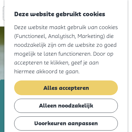
Voor kids
Zoeken
Kaart
Favorieten
Naar het
Deze website gebruikt cookies
Menu
strand
Deze website maakt gebruik van cookies
Natuur
(Functioneel, Analytisch, Marketing) die
Cultuur en
noodzakelijk zijn om de website zo goed
vermaak
mogelijk te laten functioneren. Door op
Winkelen
accepteren te klikken, geef je aan
Koningsdag
hiermee akkoord te gaan.
Blijf
vrijdag 14 augustus
Alles accepteren
Eten
De Vogels van Tiengemeten
Slapen
Alleen noodzakelijk
Contact
Voeg toe als favorie
Voeg toe als favoriet
Voorkeuren aanpassen
Agenda