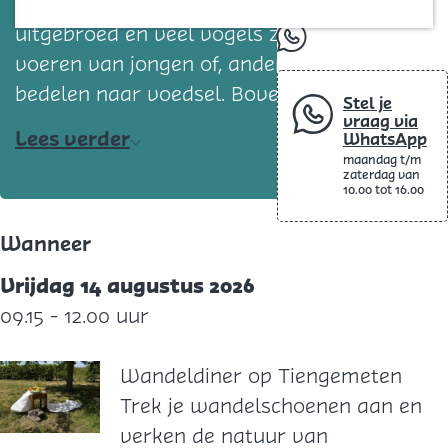
De meeste eieren zijn inmiddels wel
Blog
uitgebroed en veel vogels zijn druk met het
whatsapp
voeren van jongen of, andersom, het
bedelen naar voedsel. Bove…
Stel je
vraag via
Lees verder
WhatsApp
maandag t/m
zaterdag van
10.00 tot 16.00
Wanneer
Vrijdag 14 augustus 2026
09.15 - 12.00 uur
Wandeldiner op Tiengemeten
W
Trek je wandelschoenen aan en
a
verken de natuur van