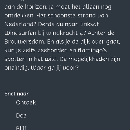
l
p
p
p
aan de horizon. Je moet het alleen nog
s
a
a
a
ontdekken. Het schoonste strand van
T
g
g
g
Nederland? Derde duinpan linksaf.
i
i
i
i
Windsurfen bij windkracht 4? Achter de
e
n
n
n
Brouwersdam. En als je de dijk over gaat,
n
a
a
a
kun je zelfs zeehonden en flamingo’s
g
o
o
o
spotten in het wild. De mogelijkheden zijn
e
p
p
p
oneindig. Waar ga jij voor?
m
F
X
W
e
a
h
t
c
a
Snel naar
e
e
t
Ontdek
n
b
s
Doe
o
A
o
p
Blijf