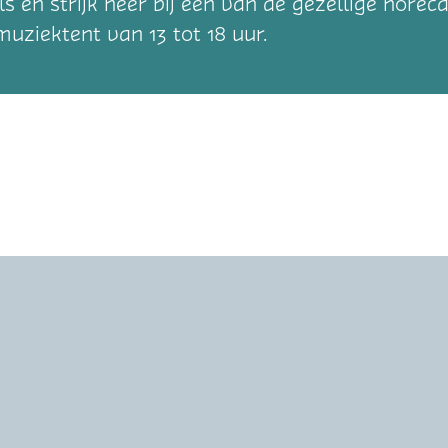
s en strijk neer bij een van de gezellige hore
muziektent van 13 tot 18 uur.