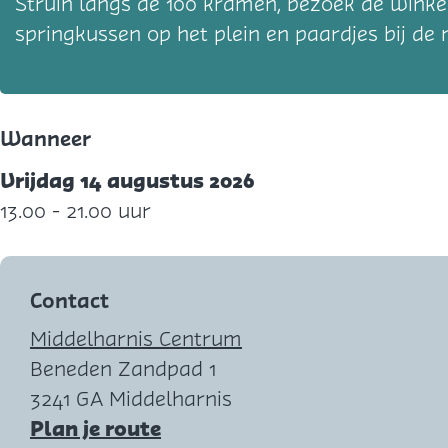
Struin langs de 100 kramen, bezoek de winkel
springkussen op het plein en paardjes bij de 
Wanneer
Vrijdag 14 augustus 2026
13.00 - 21.00 uur
Contact
Middelharnis Centrum
Beneden Zandpad 1
3241 GA Middelharnis
n
Plan je route