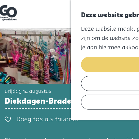
Deze website gebr
G
Deze website maakt ge
a
n
zijn om de website zo
a
a
je aan hiermee akkoo
r
d
e
h
o
m
e
p
vrijdag 14 augustus
a
Diekdagen-Braderie
g
e
Voeg toe als favorie
Voeg toe als favoriet