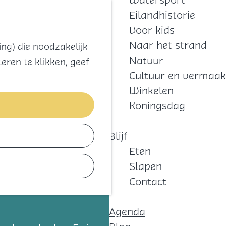
Watersport
Zoeken
Kaart
Favorieten
Eilandhistorie
Menu
Voor kids
Naar het strand
ng) die noodzakelijk
Natuur
eren te klikken, geef
Cultuur en vermaak
Winkelen
Koningsdag
Blijf
Eten
Slapen
Contact
Agenda