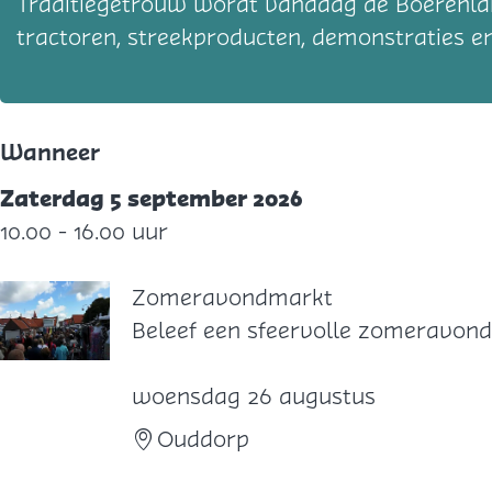
Traditiegetrouw wordt vandaag de Boerenlan
tractoren, streekproducten, demonstraties en
Wanneer
Zaterdag 5 september 2026
10.00 - 16.00 uur
Zomeravondmarkt
Z
Beleef een sfeervolle zomeravond
o
m
woensdag 26 augustus
e
Ouddorp
r