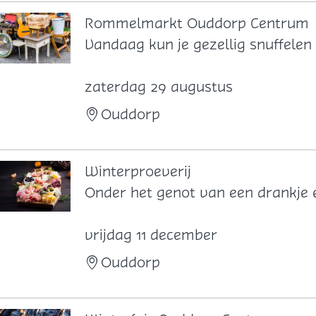
a
v
Rommelmarkt Ouddorp Centrum
o
R
Vandaag kun je gezellig snuffelen
n
o
d
m
zaterdag 29 augustus
m
m
Ouddorp
a
e
r
l
k
m
Winterproeverij
t
a
W
Onder het genot van een drankje e
r
i
k
n
vrijdag 11 december
t
t
Ouddorp
O
e
u
r