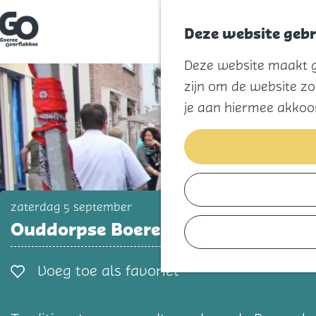
Deze website gebr
G
Deze website maakt ge
a
n
zijn om de website zo
a
a
je aan hiermee akkoo
r
d
e
h
o
m
e
p
zaterdag 5 september
a
Ouddorpse Boerenlanddag
g
e
Voeg toe als favorie
Voeg toe als favoriet