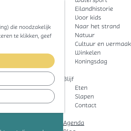
Watersport
Zoeken
Kaart
Favorieten
Eilandhistorie
Menu
Voor kids
Naar het strand
ng) die noodzakelijk
Natuur
eren te klikken, geef
Cultuur en vermaak
Winkelen
Koningsdag
Blijf
Eten
Slapen
Contact
Agenda