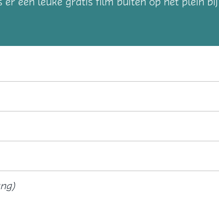
 een leuke gratis film buiten op het plein bi
ang)