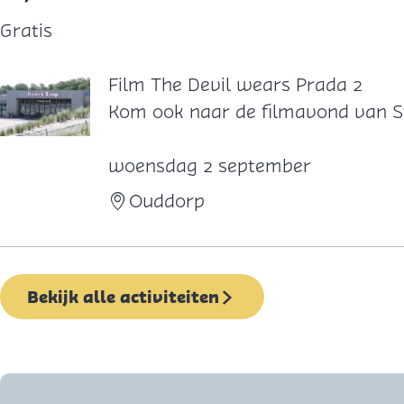
Gratis
Film The Devil wears Prada 2
F
Kom ook naar de filmavond van S
i
l
woensdag 2 september
m
Ouddorp
T
h
e
Bekijk alle activiteiten
D
e
v
i