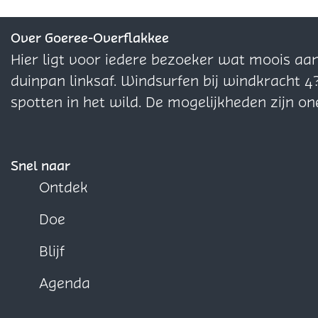
e
H
e
r
e
z
o
z
H
z
Over Goeree-Overflakkee
e
u
e
o
e
Hier ligt voor iedere bezoeker wat moois aa
p
t
p
u
p
duinpan linksaf. Windsurfen bij windkracht 4
a
e
a
t
a
spotten in het wild. De mogelijkheden zijn on
g
n
g
e
g
i
K
i
n
i
n
a
n
K
n
Snel naar
a
a
a
a
a
Ontdek
o
p
o
a
o
Doe
p
p
p
p
F
X
W
Blijf
a
h
Agenda
c
a
e
t