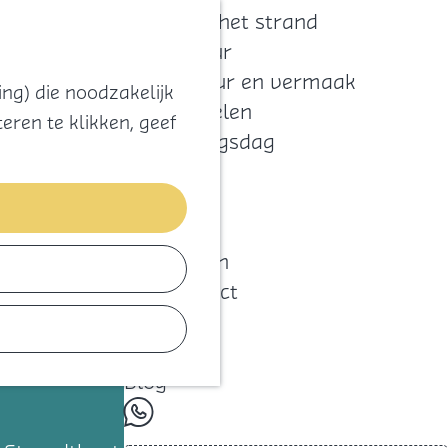
Zoeken
Kaart
Favorieten
Naar het strand
Natuur
Cultuur en vermaak
ng) die noodzakelijk
Winkelen
eren te klikken, geef
Koningsdag
Blijf
Eten
Slapen
Contact
Agenda
Blog
whatsapp