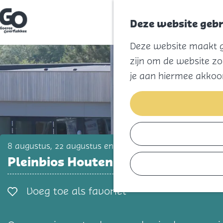
Deze website gebr
G
Deze website maakt ge
a
n
zijn om de website zo
a
a
je aan hiermee akkoo
r
d
e
h
o
m
e
p
8 augustus, 22 augustus en 29 augustus
a
Pleinbios Houten Kaap
g
e
Voeg toe als favorie
Voeg toe als favoriet