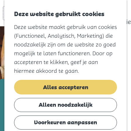
actief
Zoeken
Kaart
Favorieten
Watersport
Deze website gebruikt cookies
Menu
Eilandhistorie
Deze website maakt gebruik van cookies
Voor kids
(Functioneel, Analytisch, Marketing) die
Naar het
noodzakelijk zijn om de website zo goed
strand
mogelijk te laten functioneren. Door op
Natuur
accepteren te klikken, geef je aan
Cultuur en
hiermee akkoord te gaan.
vermaak
Winkelen
zaterdag 31 oktober
Alles accepteren
Koningsdag
Herfstfair
Alleen noodzakelijk
Blijf
Voeg toe als favorie
Voeg toe als favoriet
Eten
Voorkeuren aanpassen
Slapen