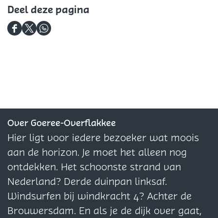
f
Deel deze pagina
l
a
d
D
i
D
D
i
e
r
e
e
n
e
e
e
g
l
l
l
p
d
d
d
h
e
e
e
p
z
z
z
Over Goeree-Overflakkee
c
e
e
e
Hier ligt voor iedere bezoeker wat moois
e
p
p
p
aan de horizon. Je moet het alleen nog
P
a
a
a
ontdekken. Het schoonste strand van
G
g
g
g
Nederland? Derde duinpan linksaf.
I
i
i
i
Windsurfen bij windkracht 4? Achter de
m
n
n
n
Brouwersdam. En als je de dijk over gaat,