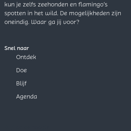
a
a
a
kun je zelfs zeehonden en flamingo’s
o
o
o
spotten in het wild. De mogelijkheden zijn
p
p
p
oneindig. Waar ga jij voor?
F
X
W
a
h
c
a
Snel naar
e
t
Ontdek
b
s
Doe
o
A
o
p
Blijf
k
p
Agenda
Blijf op de hoogte