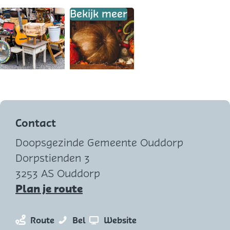
Bekijk meer
O
p
e
Contact
n
Doopsgezinde Gemeente Ouddorp
p
Dorpstienden 3
o
3253 AS Ouddorp
p
n
Plan je route
u
a
p
a
n
H
v
Route
Bel
Website
m