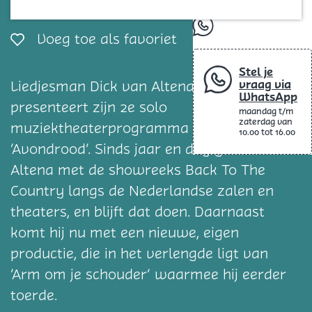
Blog
whatsapp
Voeg toe als favorie
Voeg toe als favoriet
Stel je
vraag via
Liedjesman Dick van Altena (1957)
WhatsApp
presenteert zijn 2e solo
maandag t/m
zaterdag van
muziektheaterprogramma getiteld
10.00 tot 16.00
‘Avondrood’. Sinds jaar en dag gaat van
Altena met de showreeks Back To The
Country langs de Nederlandse zalen en
theaters, en blijft dat doen. Daarnaast
komt hij nu met een nieuwe, eigen
productie, die in het verlengde ligt van
‘Arm om je schouder’ waarmee hij eerder
toerde.