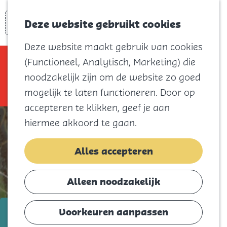
Voor kids
Zoeken
Kaart
Favorieten
Naar het
Deze website gebruikt cookies
Menu
strand
Deze website maakt gebruik van cookies
Natuur
Sorry, deze activiteit is niet meer
(Functioneel, Analytisch, Marketing) die
Cultuur en
beschikbaar. Bekijk het
actuele aanbod
noodzakelijk zijn om de website zo goed
vermaak
voor de beschikbare opties.
mogelijk te laten functioneren. Door op
Winkelen
accepteren te klikken, geef je aan
Koningsdag
hiermee akkoord te gaan.
Blijf
Alles accepteren
Eten
Slapen
Alleen noodzakelijk
Contact
t/m 23 mei
Voorkeuren aanpassen
Agenda
Dick van Altena