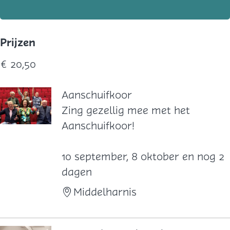
Prijzen
€ 20,50
Aanschuifkoor
A
Zing gezellig mee met het
a
Aanschuifkoor!
n
s
10 september, 8 oktober en nog 2
c
dagen
h
Middelharnis
u
i