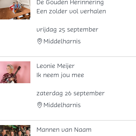
f
De Gouden Herinnering
k
D
Een zolder vol verhalen
o
e
o
G
vrijdag 25 september
r
o
Middelharnis
u
d
e
Leonie Meijer
n
L
Ik neem jou mee
H
e
e
o
zaterdag 26 september
r
n
Middelharnis
i
i
n
e
n
M
Mannen van Naam