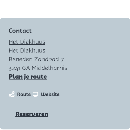
f
é
Contact
Het Diekhuus
Het Diekhuus
Beneden Zandpad 7
3241 GA Middelharnis
n
Plan je route
a
a
n
v
Route
Website
r
a
a
D
a
n
Reserveren
i
r
D
c
D
i