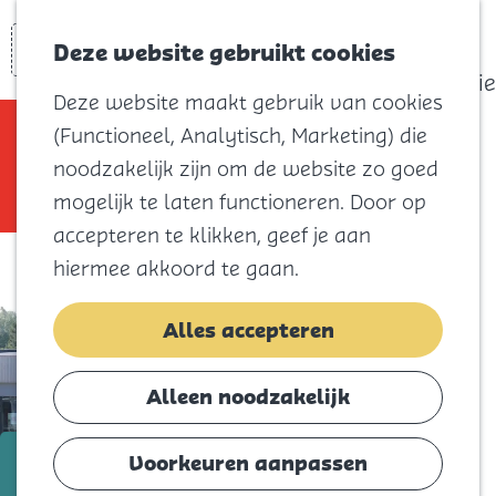
actief
Zoeken
Kaart
Favorieten
Watersport
Deze website gebruikt cookies
Menu
Eilandhistorie
Deze website maakt gebruik van cookies
Voor kids
Sorry, deze activiteit is niet meer
(Functioneel, Analytisch, Marketing) die
Naar het
beschikbaar. Bekijk het
actuele aanbod
noodzakelijk zijn om de website zo goed
strand
voor de beschikbare opties.
mogelijk te laten functioneren. Door op
Natuur
accepteren te klikken, geef je aan
Cultuur en
hiermee akkoord te gaan.
vermaak
Winkelen
Alles accepteren
Koningsdag
Alleen noodzakelijk
Blijf
Eten
t/m 18 juli
Voorkeuren aanpassen
Slapen
Pleintheater | De Recycle