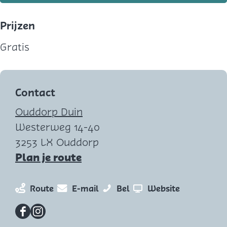
Prijzen
Gratis
Contact
Ouddorp Duin
Westerweg 14-40
3253 LX Ouddorp
n
Plan je route
a
a
n
n
P
v
Route
E-mail
Bel
Website
r
a
a
l
a
P
a
a
e
n
F
I