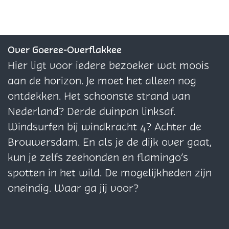
e
e
e
y
R
u
D
c
R
R
c
e
i
u
y
e
e
l
c
n
i
Over Goeree-Overflakkee
c
c
c
e
y
n
Hier ligt voor iedere bezoeker wat moois
l
y
y
m
c
aan de horizon. Je moet het alleen nog
e
c
c
a
l
ontdekken. Het schoonste strand van
m
l
l
c
e
Nederland? Derde duinpan linksaf.
a
e
e
h
m
Windsurfen bij windkracht 4? Achter de
c
m
m
i
a
Brouwersdam. En als je de dijk over gaat,
h
a
a
n
c
kun je zelfs zeehonden en flamingo’s
i
c
c
e
h
spotten in het wild. De mogelijkheden zijn
n
h
h
i
oneindig. Waar ga jij voor?
e
i
i
n
n
n
e
e
e