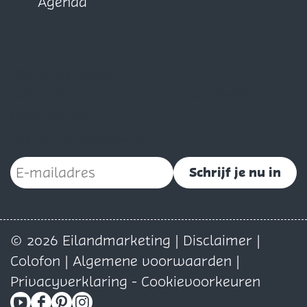
Agenda
Blijf op de hoogte
Schrijf je nu in voor onze maandelijkse
nieuwsbrief
Vul je e-mailadres in
Schrijf je nu in
© 2026 Eilandmarketing |
Disclaimer
|
Colofon
|
Algemene voorwaarden
|
Privacyverklaring
-
Cookievoorkeuren