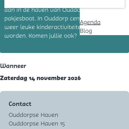
Vandaag komen Sint en zijn pieten weer
Contact
aan in de haven van Ouddorp met de
pakjesboot. In Ouddorp centrum kunnen er
Agenda
weer leuke kinderactiviteiten gedaan
Blog
worden. Komen jullie ook?
Wanneer
Zaterdag 14 november 2026
Contact
Ouddorpse Haven
Ouddorpse Haven 15