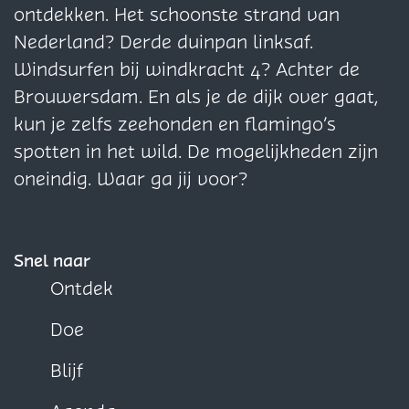
r
r
p
a
t
a
a
ontdekken. Het schoonste strand van
p
p
g
O
g
g
Nederland? Derde duinpan linksaf.
i
u
i
i
Windsurfen bij windkracht 4? Achter de
n
d
n
n
Brouwersdam. En als je de dijk over gaat,
a
d
a
a
kun je zelfs zeehonden en flamingo’s
o
o
o
o
spotten in het wild. De mogelijkheden zijn
p
r
p
p
oneindig. Waar ga jij voor?
F
p
X
W
a
h
c
a
Snel naar
e
t
Ontdek
b
s
Doe
o
A
o
p
Blijf
k
p