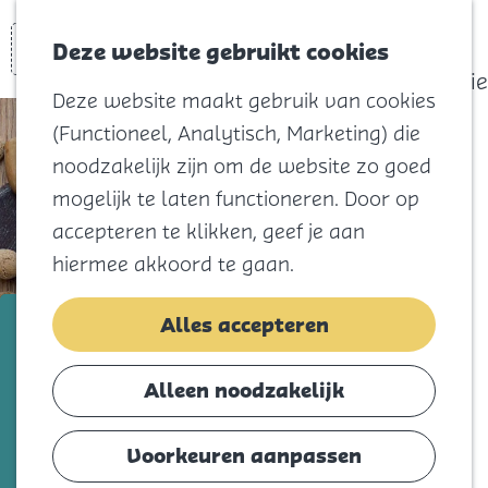
actief
Zoeken
Kaart
Favorieten
Watersport
Deze website gebruikt cookies
Menu
Eilandhistorie
Deze website maakt gebruik van cookies
Voor kids
(Functioneel, Analytisch, Marketing) die
Naar het
noodzakelijk zijn om de website zo goed
strand
mogelijk te laten functioneren. Door op
Natuur
accepteren te klikken, geef je aan
Cultuur en
hiermee akkoord te gaan.
vermaak
Winkelen
zaterdag 14 november
Alles accepteren
Koningsdag
Sinterklaasintocht Ouddorp
Alleen noodzakelijk
Blijf
Voeg toe als favorie
Voeg toe als favoriet
Eten
Voorkeuren aanpassen
Slapen