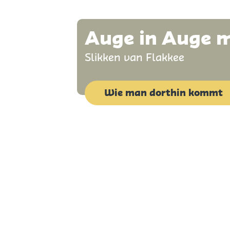
e
h
Auge in Auge m
e
Slikken van Flakkee
n
Wie man dorthin kommt