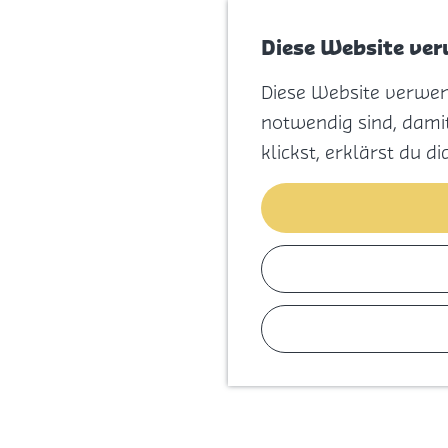
Diese Website ve
Diese Website verwend
Z
notwendig sind, damit
u
klickst, erklärst du d
r
H
o
m
e
p
a
g
e
g