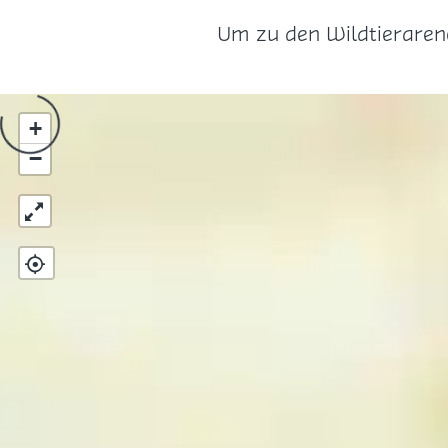
Um zu den Wildtieraren
+
−