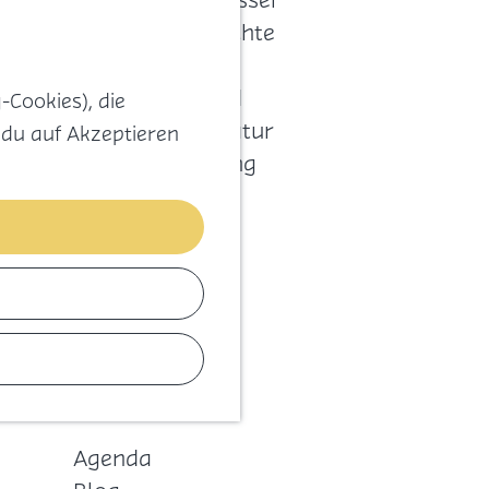
Ab aufs Wasser
Karte
Favoriten
Inselgeschichte
Für Kids
Zum Strand
-Cookies), die
Ab in die Natur
 du auf Akzeptieren
Unterhaltung
Einkaufen
Königstag
Bleibe
Essen
Schlafen
Kontakt
Agenda